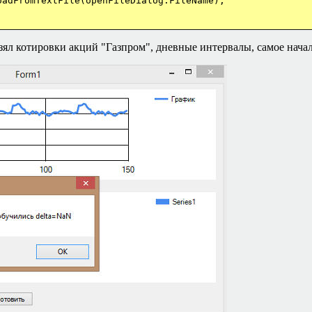
xtFile(openFileDialog.FileName);
ял котировки акций "Газпром", дневные интервалы, самое начало