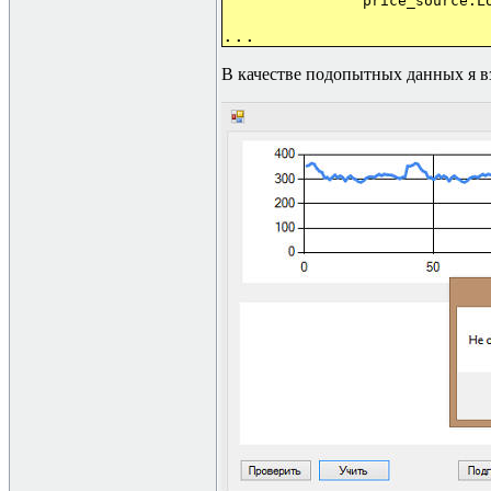
price_source.LoadFromTe
.
.
.
В качестве подопытных данных я вз