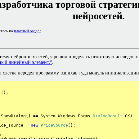
зработчика торговой стратеги
нейросетей.
итесь на
платный раздел
.
.
ему нейронных сетей, я решил проделать некоторую исследовате
ный линейный элемент.
"
.
 слегка передел программу, запихав туда модуль инициализации 
();
ShowDialog() == System.Windows.Forms.
DialogResult
.OK)
ce_source =
new
PriceSource
();
л