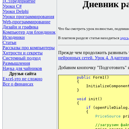
1С:Предприятие
Дневник ра
Уроки C#
Уроки Delphi
Уроки программирования
Web-программирование
Дизайн и графика
Что бы смотреть урок полностью, подпиш
Компьютер для блондинок
Исходники
В платном разделе статья находиться
здесь
Статьи
Рассказы про компьютеры
Прежде чем продолжить развивать т
Хитрости и секреты
нейронных сетей. Урок 4. Адаптив
Системный подход
Размышления
Добавим кнопочку "Подготовить" и
Наука для чайников
Друзья сайта
public
Form1()
Excel-это не сложно
{
Все о финансах
InitializeComponent
}
void
init()
{
if
(openFileDialog.
{
PriceSource
pri
//
загрузим
фай