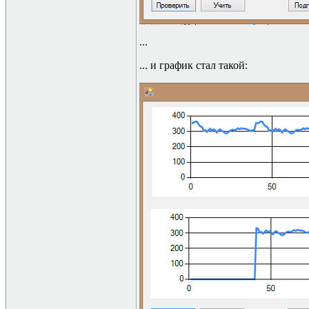
...
...
и график стал такой: