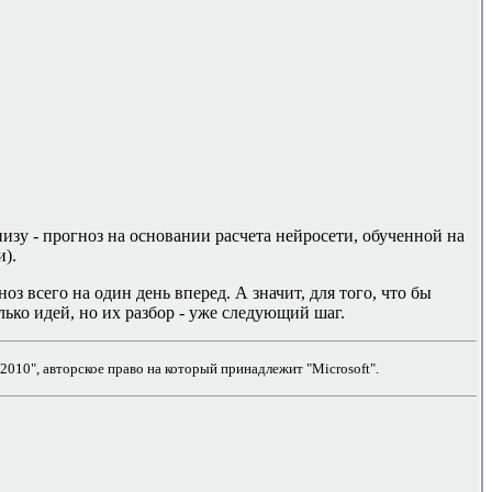
низу - прогноз на основании расчета нейросети, обученной на
и).
ноз всего на один день вперед. А значит, для того, что бы
лько идей, но их разбор - уже следующий шаг.
2010", авторское право на который принадлежит "
Microsoft
".