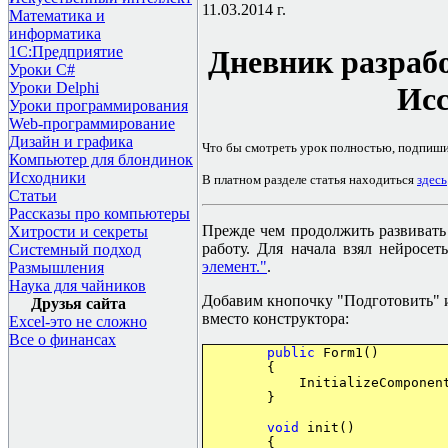
11.03.2014 г.
Математика и
информатика
1С:Предприятие
Дневник разрабо
Уроки C#
Уроки Delphi
Исс
Уроки программирования
Web-программирование
Дизайн и графика
Что бы смотреть урок полностью, подпиш
Компьютер для блондинок
Исходники
В платном разделе статья находиться
здесь
Статьи
Рассказы про компьютеры
Прежде чем продолжить развивать
Хитрости и секреты
работу. Для начала взял нейросет
Системный подход
элемент.
"
.
Размышления
Наука для чайников
Добавим кнопочку "Подготовить" и
Друзья сайта
вместо конструктора:
Excel-это не сложно
Все о финансах
public
Form1()
{
InitializeComponent
}
void
init()
{