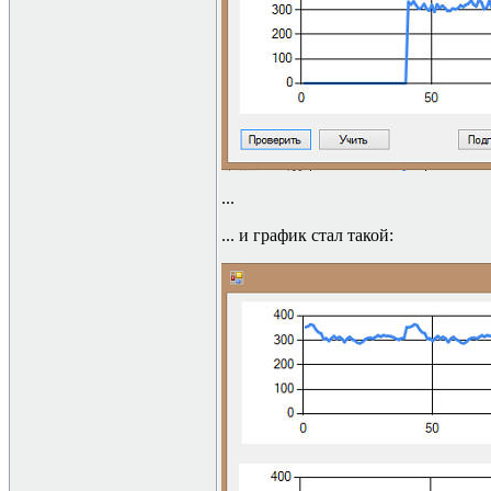
...
...
и график стал такой: