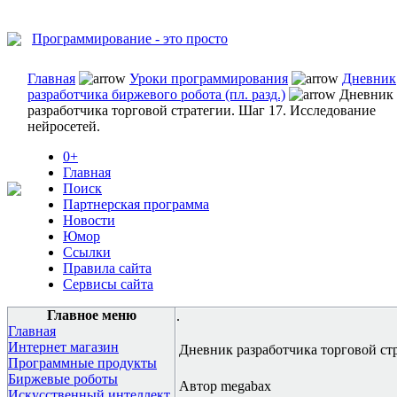
Программирование - это просто
Главная
Уроки программирования
Дневник
разработчика биржевого робота (пл. разд.)
Дневник
разработчика торговой стратегии. Шаг 17. Исследование
нейросетей.
0+
Главная
Поиск
Партнерская программа
Новости
Юмор
Ссылки
Правила сайта
Сервисы сайта
Главное меню
.
Главная
Интернет магазин
Дневник разработчика торговой стр
Программные продукты
Биржевые роботы
Автор megabax
Искусственный интеллект