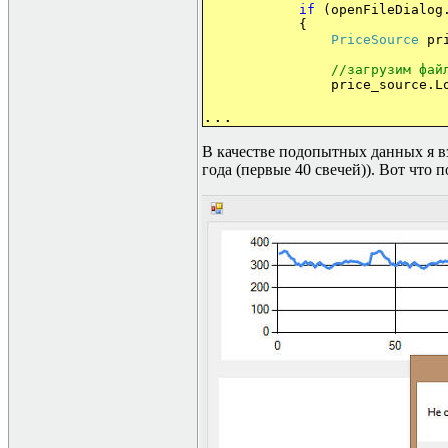
if
(openFileDialog.
{
PriceSource
pri
//
загрузим
фай
price_source.LoadFromTe
.
.
.
В качестве подопытных данных я в
года (первые 40 свечей)). Вот что 