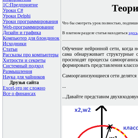
1С:Предприятие
Теори
Уроки C#
Уроки Delphi
Уроки программирования
Что бы смотреть урок полностью, подпиш
Web-программирование
Дизайн и графика
В платном разделе статья находиться
здесь
Компьютер для блондинок
Исходники
Обучение нейронной сети, когда 
Статьи
сама обнаруживает структурные
Рассказы про компьютеры
просиходят процессы самоорганиза
Хитрости и секреты
формировать представления классо
Системный подход
Размышления
Самоорганизующиеся сети делятся н
Наука для чайников
Друзья сайта
...
Excel-это не сложно
Все о финансах
...Давайте представим двухвходов