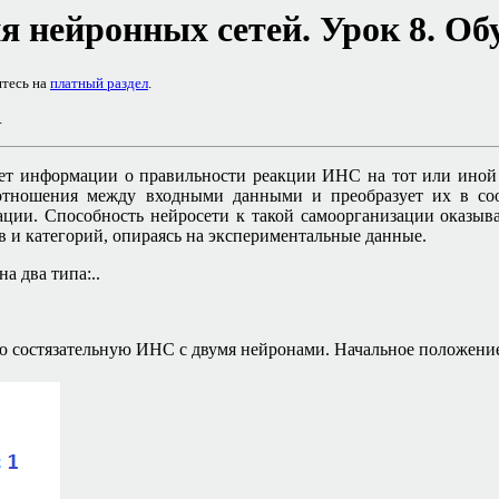
я нейронных сетей. Урок 8. Обу
итесь на
платный раздел
.
.
нет информации о правильности реакции ИНС на тот или иной
 отношения между входными данными и преобразует их в с
ции. Способность нейросети к такой самоорганизации оказывае
в и категорий, опираясь на экспериментальные данные.
а два типа:..
ую состязательную ИНС с двумя нейронами. Начальное положени