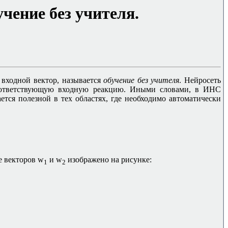
чение без учителя.
 входной вектор, называется
обучение без учителя
. Нейросеть
оответствующую входную реакцию. Иными словами, в ИНС
тся полезной в тех областях, где необходимо автоматически
е векторов
w
и
w
изображено на рисунке:
1
2