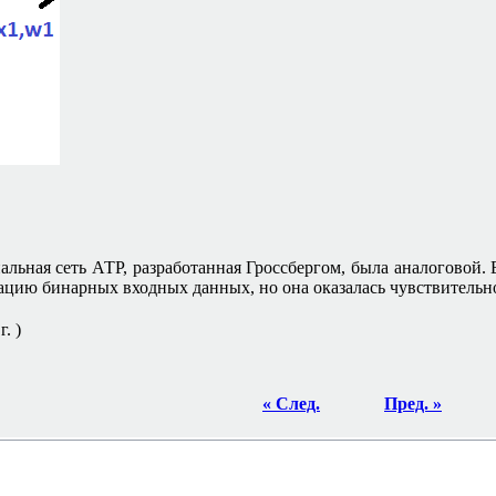
инальная сеть АТР, разработанная Гроссбергом, была аналогово
цию бинарных входных данных, но она оказалась чувствительн
. )
« След.
Пред. »