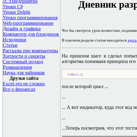
1С:Предприятие
Дневник разр
Уроки C#
Уроки Delphi
Уроки программирования
Web-программирование
Дизайн и графика
Что бы смотреть урок полностью, подпиш
Компьютер для блондинок
Исходники
В платном разделе статья находиться
здесь
Статьи
Рассказы про компьютеры
На прошлом шаге я сделал попыт
Хитрости и секреты
алгоритма понимаия принципа его ра
Системный подход
Размышления
Наука для чайников
i=
Bars
-
2
;
Друзья сайта
Excel-это не сложно
после которой цикл ...
Все о финансах
...
... А вот индикатор, куда этот код 
...
...Теперь посмотрим, что этот тес