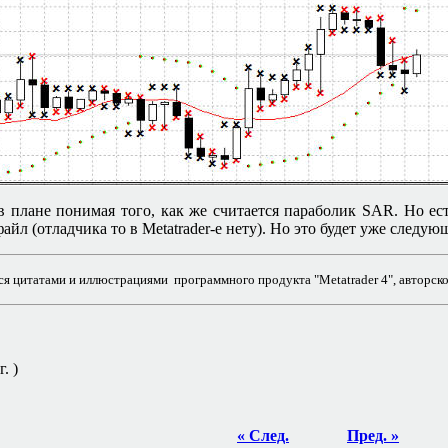
 в плане понимая того, как же считается параболик
SAR.
Но ес
айл (отладчика то в
Metatrader-
е нету). Но это будет уже следую
я цитатами и иллюстрациями программного продукта "Metatrader 4", авторско
. )
« След.
Пред. »