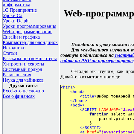
информатика
1С:Предприятие
Web-программро
Уроки C#
Уроки Delphi
Уроки программирования
Web-программирование
Дизайн и графика
Компьютер для блондинок
Исходники к уроку можно с
Исходники
Для углубленного изучения 
Статьи
советую подписаться на
платный
Рассказы про компьютеры
сайта на PHP на примере партне
Хитрости и секреты
Системный подход
Сегодня мы изучим, как прок
Размышления
Давайте рассмотрим пример:
Наука для чайников
Друзья сайта
<html>
Excel-это не сложно
<head>
Все о финансах
<title>
Выбор товарной 
</head>
<body>
<SCRIPT
LANGUAGE
=
"Java
function
select_wa
parent.picture.scr
}
</SCRIPT>
<a
href
=
"javascript
:se