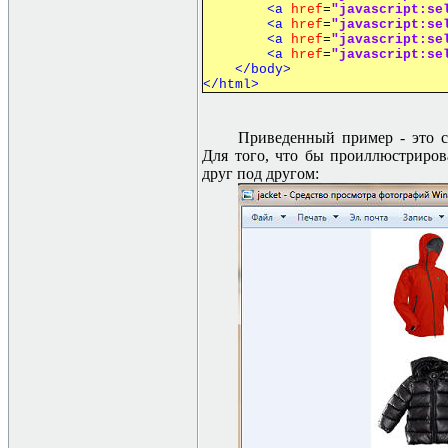
<a
href
=
"javascript:se
<a
href
=
"javascript:se
<a
href
=
"javascript:se
<a
href
=
"javascript:se
</body>
</html>
Приведенный пример - это с
Для того, что бы проиллюстрироват
друг под другом: