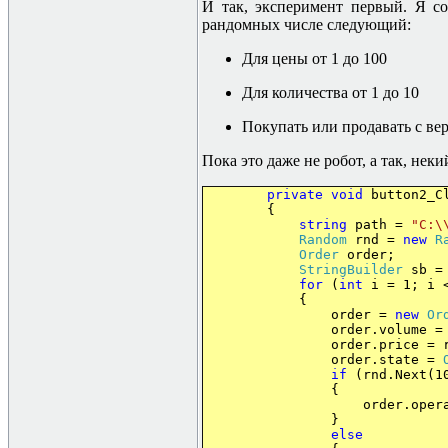
И так, эксперимент первый. Я со
рандомных числе следующий:
Для цены от 1 до 100
Для количества от 1 до 10
Покупать или продавать с вер
Пока это даже не робот, а так, не
private
void
button2_C
{
string
path =
"C:\
Random
rnd =
new
R
Order
order;
StringBuilder
sb 
for
(
int
i = 1; i <
{
order =
new
Or
order.volume = rnd.N
order.price = rnd.N
order.state =
if
(rnd.Next(10
{
order.operati
}
else