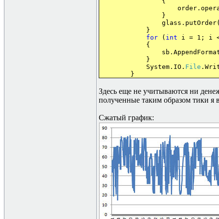
{
order.operati
}
glass.putOrder(or
}
for
(
int
i = 1; i 
{
sb.AppendFormat
}
System.IO.
File
.Wri
}
Здесь еще не учитываются ни денеж
полученные таким образом тики я в
Сжатый график: