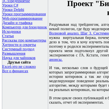
1С:Предприятие
Проект "Би
Уроки C#
Уроки Delphi
Уроки программирования
Web-программирование
Дизайн и графика
Раздумывая над трейдингом, алг
Компьютер для блондинок
некий полигон, где буду моделиров
Исходники
Волновой анализ. Шаг 3. Системн
Статьи
нужна виртуальная биржа, почему
Рассказы про компьютеры
дело в том, что я хочу изучить 
Хитрости и секреты
поэтому и родился эксперименталь
Системный подход
проекта меня подтолкнул другой
Размышления
экспериментов с ГА. Кстати, гене
Наука для чайников
анонсы.
Друзья сайта
Excel-это не сложно
И так, несколько слов о будущей
Все о финансах
которых запрограммирован алгорит
истории котировок а так же спр
моделирующие поведение реальны
алгоритме, между которыми будет
на реальных котировках, на которы
В этом цикле своих публикаций я б
сказать, отчет об экспериментах.