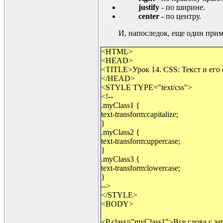
justify
- по ширине.
center -
по центру.
И, напоследок, еще один прим
<HTML>
<HEAD>
<TITLE>Урок 14. CSS: Текст и его
</HEAD>
<STYLE TYPE="text/css">
<!--
.myClass1 {
text-transform:capitalize;
}
.myClass2 {
text-transform:uppercase;
}
.myClass3 {
text-transform:lowercase;
}
-->
</STYLE>
<BODY>
<P class="myClass1">Все слова с з