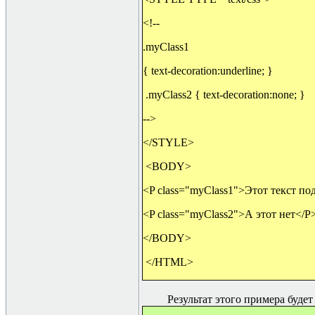
<!--
.myClass1
{ text-decoration:underline; }
.myClass2 { text-decoration:none; }
-->
</STYLE>
<BODY>
<P class="myClass1">Этот текст п
<P class="myClass2">А этот нет</P
</BODY>
</HTML>
Результат этого примера будет