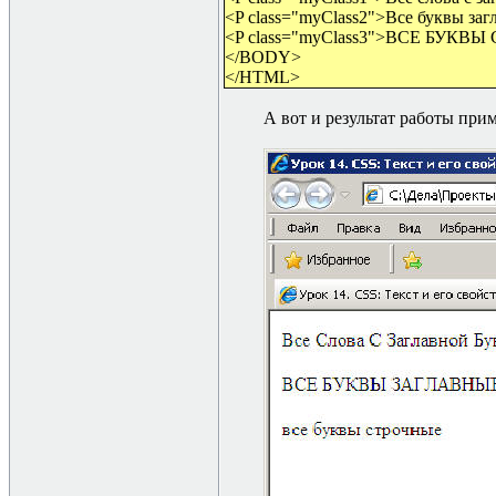
<P class="myClass2">Все буквы за
<P class="myClass3">ВCE БУКВ
</BODY>
</HTML>
А вот и результат работы прим