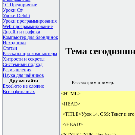
1С:Предприятие
Уроки C#
Уроки Delphi
Уроки программирования
Web-программирование
Дизайн и графика
Компьютер для блондинок
Исходники
Статьи
Тема сегодняшн
Рассказы про компьютеры
Хитрости и секреты
Системный подход
Размышления
Наука для чайников
Друзья сайта
Рассмотрим пример:
Excel-это не сложно
Все о финансах
<HTML>
<HEAD>
<TITLE>Урок 1
4
. CSS
:
Текст и ег
</HEAD>
<STYLE TYPE="text/css">