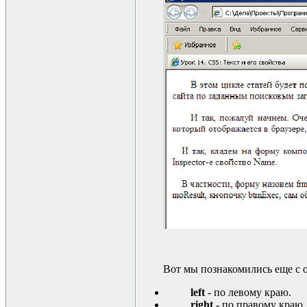
Вот мы познакомились еще с о
left
-
по левому краю.
right
- по правому краю.