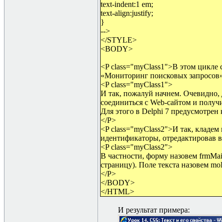
text-indent:1 em;
text-align:justify;
}
-->
</STYLE>
<BODY>
<P class="myClass1">В этом цикле 
«Мониторинг поисковых запросов».
<P class="myClass1">
И так, пожалуй начнем. Очевидно, 
соединиться с Web-сайтом и получи
Для этого в Delphi 7 предусмотрен 
</P>
<P class="myClass2">И так, кладе
идентификаторы, отредактировав в 
<P class="myClass2">
В частности, форму назовем frmMai
страницу). Поле текста назовем mo
</P>
</BODY>
</HTML
>
И результат примера: