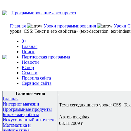
Программирование - это просто
Главная
Уроки программирования
Уроки 
урока: CSS: Текст и его свойства» (text-decoration, text-indent,
0+
Главная
Поиск
Партнерская программа
Новости
Юмор
Ссылки
Правила сайта
Сервисы сайта
Главное меню
.
Главная
Интернет магазин
Тема сегодняшнего урока: CSS: Текст и
Программные продукты
Биржевые роботы
Автор megabax
Искусственный интеллект
08.11.2009 г.
Математика и
информатика