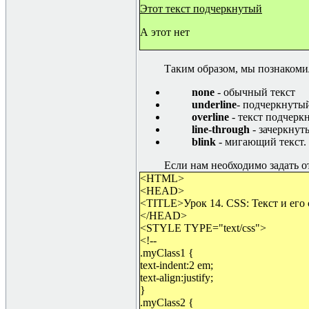
Этот текст подчеркнутый
А этот нет
Таким образом, мы познакомил
none
-
обычный текст
underline
-
подчеркнутый
overline
-
текст подчеркн
line-through
- зачеркнут
blink
- мигающий текст.
Если нам необходимо задать от
<HTML>
<HEAD>
<TITLE>Урок 14. CSS: Текст и его
</HEAD>
<STYLE TYPE="text/css">
<!--
.myClass1 {
text-indent:2 em;
text-align:justify;
}
.myClass2 {