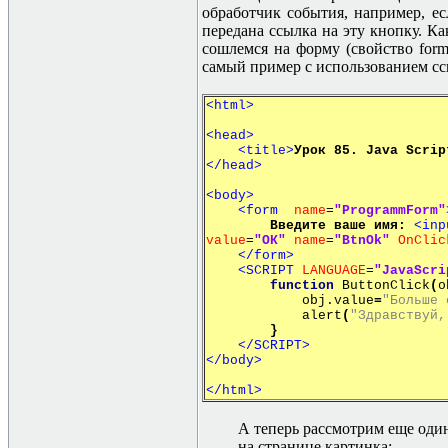
обработчик события, например, е
передана ссылка на эту кнопку. Ка
сошлемся на форму (свойство
for
самый пример с использованием с
<html>
<head>
<title>
Урок 85. Java Scrip
</head>
<body>
<form
name
=
"ProgrammForm"
Введите
ваше
имя
:
<inp
value
=
"
ОК
"
name
=
"BtnOk"
OnClic
</form>
<SCRIPT
LANGUAGE
=
"JavaScri
function
ButtonClick
(
o
obj.value
=
"
Больше
alert
(
"
Здравствуй
,
}
</SCRIPT>
</body>
</html>
А теперь рассмотрим еще оди
на странице картинка: