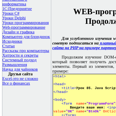
информатика
1С:Предприятие
WEB-програ
Уроки C#
Уроки Delphi
Продол
Уроки программирования
Web-программирование
Дизайн и графика
Компьютер для блондинок
Для углубленного изучения 
Исходники
советую подписаться на
платный
Статьи
сайта на PHP на примере партне
Рассказы про компьютеры
Хитрости и секреты
Продолжим изучение
DOM-
Системный подход
который позволяет получить до
Размышления
элементы. Первый из элементов,
Наука для чайников
примере:
Друзья сайта
<html>
Excel-это не сложно
Все о финансах
<head>
<title>
Урок 85. Java Scrip
</head>
<body>
<form
name
=
"ProgrammForm"
Введите ваше имя:
<inp
value
=
"ОК"
name
=
"BtnOk"
OnClic
</form>