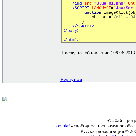
<img
src
=
"Blue_01.png"
OnC
<SCRIPT
LANGUAGE
=
"JavaScri
function
ImageClick
(
ob
obj.src
=
"Yellow_04
}
</SCRIPT>
</body>
</html>
Последнее обновление ( 08.06.2013 г
Вернуться
© 2026 Прогр
Joomla!
- свободное программное обес
Русская локализация © 20