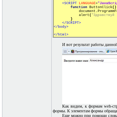
<SCRIPT
LANGUAGE
=
"JavaScri
function
ButtonClick
()
document.ProgrammForm.
alert
(
"Здравствуй 
}
</SCRIPT>
</body>
</html>
И вот результат работы данно
Как видим, к формам
web-
ст
формы. К элементам формы обращает
Еще можно при помощи слов