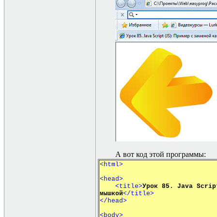
А вот код этой программы:
<html>
<head>
<title>
Урок 85. Java Scrip
мышкой
</title>
</head>
<body>