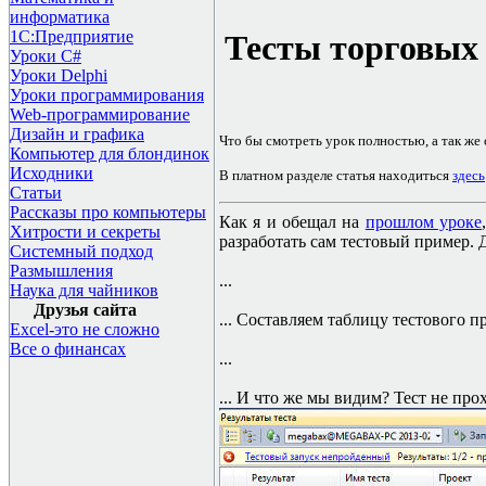
информатика
1С:Предприятие
Тесты торговых
Уроки C#
Уроки Delphi
Уроки программирования
Web-программирование
Дизайн и графика
Что бы смотреть урок полностью, а так же
Компьютер для блондинок
Исходники
В платном разделе статья находиться
здесь
Статьи
Рассказы про компьютеры
Как я и обещал на
прошлом уроке
Хитрости и секреты
разработать сам тестовый пример. Д
Системный подход
Размышления
...
Наука для чайников
Друзья сайта
... Составляем таблицу тестового пр
Excel-это не сложно
Все о финансах
...
... И что же мы видим? Тест не про