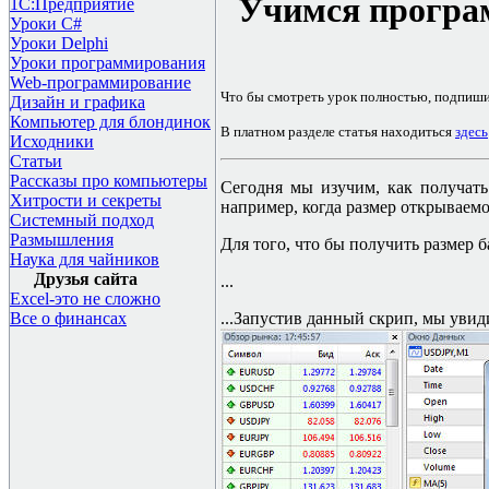
Учимся програ
1С:Предприятие
Уроки C#
Уроки Delphi
Уроки программирования
Web-программирование
Что бы смотреть урок полностью, подпиш
Дизайн и графика
Компьютер для блондинок
В платном разделе статья находиться
здесь
Исходники
Статьи
Рассказы про компьютеры
Сегодня мы изучим, как получать
Хитрости и секреты
например, когда размер открываемо
Системный подход
Размышления
Для того, что бы получить размер ба
Наука для чайников
Друзья сайта
...
Excel-это не сложно
Все о финансах
...Запустив данный скрип, мы увид