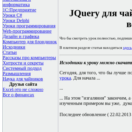
информатика
1С:Предприятие
JQuery
для ча
Уроки C#
Уроки Delphi
в
Уроки программирования
Web-программирование
Дизайн и графика
Ч
то бы смотреть урок полностью, подпиш
Компьютер для блондинок
Исходники
В платном разделе статья находиться
здесь
Статьи
Рассказы про компьютеры
Исходники к уроку можно скачат
Хитрости и секреты
Системный подход
Сегодня, для того, что бы лучше 
Размышления
урока
. Для начала ...
Наука для чайников
Друзья сайта
...
Excel-это не сложно
Все о финансах
... На этом "изгаляния" закончим, 
изученным примером вы уже, думаю
Последнее обновление ( 22.02.2013 г