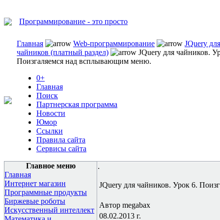
Программирование - это просто
Главная
Web-программирование
JQuery дл
чайников (платный раздел)
JQuery для чайников. Ур
Поизгаляемся над всплывающим меню.
0+
Главная
Поиск
Партнерская программа
Новости
Юмор
Ссылки
Правила сайта
Сервисы сайта
Главное меню
.
Главная
Интернет магазин
JQuery для чайников. Урок 6. Пои
Программные продукты
Биржевые роботы
Автор megabax
Искусственный интеллект
08.02.2013 г.
Математика и