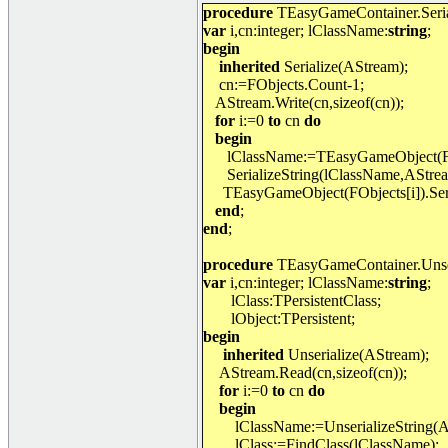
procedure
TEasyGameContainer.Seria
var
i,cn:integer; lClassName:
string
;
begin
inherited
Serialize(AStream);
cn:=FObjects.Count-1;
AStream.Write(cn,sizeof(cn));
for
i:=0
to
cn
do
begin
lClassName:=TEasyGameObject(FO
SerializeString(lClassName,AStre
TEasyGameObject(FObjects[i]).Ser
end
;
end
;
procedure
TEasyGameContainer.Unser
var
i,cn:integer; lClassName:
string
;
lClass:TPersistentClass;
lObject:TPersistent;
begin
inherited
Unserialize(AStream);
AStream.Read(cn,sizeof(cn));
for
i:=0
to
cn
do
begin
lClassName:=UnserializeString(
lClass:=FindClass(lClassName);