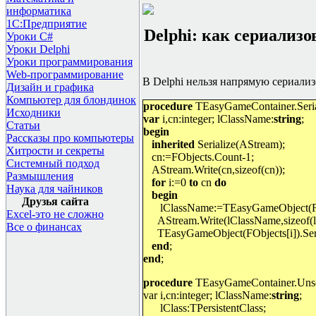
информатика
1С:Предприятие
Delphi:
как сериализо
Уроки C#
Уроки Delphi
Уроки программирования
Web-программирование
В
Delphi
нельзя напрямую сериализ
Дизайн и графика
Компьютер для блондинок
procedure
TEasyGameContainer.Seria
Исходники
var
i,cn:integer; lClassName:
string
;
Статьи
begin
Рассказы про компьютеры
inherited
Serialize(AStream);
Хитрости и секреты
cn:=FObjects.Count-1;
Системный подход
AStream.Write(cn,sizeof(cn));
Размышления
for
i:=0
to
cn
do
Наука для чайников
begin
Друзья сайта
lClassName:=TEasyGameObject(FO
Excel-это не сложно
AStream.Write(lClassName,sizeof(
Все о финансах
TEasyGameObject(FObjects[i]).Ser
end
;
end
;
procedure
TEasyGameContainer.Unser
var i,cn:integer; lClassName:
string
;
lClass:TPersistentClass;