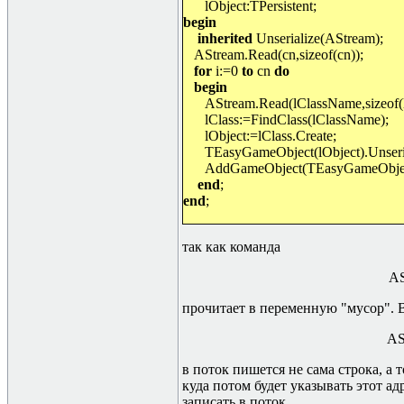
lObject:TPersistent;
begin
inherited
Unserialize(AStream);
AStream.Read(cn,sizeof(cn));
for
i:=0
to
cn
do
begin
AStream.Read(lClassName,sizeof(
lClass:=FindClass(lClassName);
lObject:=lClass.Create;
TEasyGameObject(lObject).Unseri
AddGameObject(TEasyGameObject
end
;
end
;
так как команда
AS
прочитает в переменную "мусор". 
AS
в поток пишется не сама строка, а 
куда потом будет указывать этот ад
записать в поток.