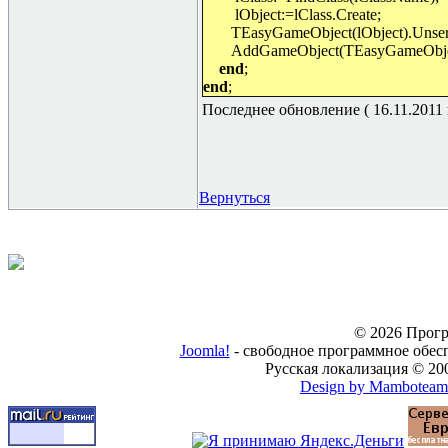
lObject:=lClass.Create;
TEasyGameObject(lObject).Unseri
AddGameObject(TEasyGameObject
end
;
end
;
Последнее обновление ( 16.11.2011 г
Вернуться
© 2026 Прогр
Joomla!
- свободное программное обес
Русская локализация © 20
Design by Mamboteam