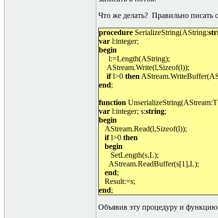
Что же делать? Правильно писать ст
procedure
SerializeString(AString:
str
var
l:integer;
begin
l:=Length(AString);
AStream.Write(l,Sizeof(l));
if
l>0
then
AStream.WriteBuffer(AStr
end
;
function
UnserializeString(AStream:T
var
l:integer; s:
string
;
begin
AStream.Read(l,Sizeof(l));
if
l>0
then
begin
SetLength(s,L);
AStream.ReadBuffer(s[1],L);
end
;
Result:=s;
end
;
Объявив эту процедуру и функцию