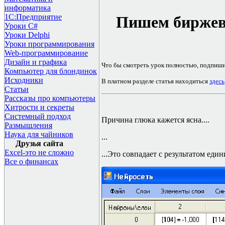
информатика
1С:Предприятие
Пишем биржев
Уроки C#
Уроки Delphi
Уроки программирования
Web-программирование
Дизайн и графика
Что бы смотреть урок полностью, подпиш
Компьютер для блондинок
Исходники
В платном разделе статья находиться
здесь
Статьи
Рассказы про компьютеры
Хитрости и секреты
Системный подход
Причина глюка кажется ясна....
Размышления
Наука для чайников
...
Друзья сайта
Excel-это не сложно
...Это совпадает с результатом един
Все о финансах