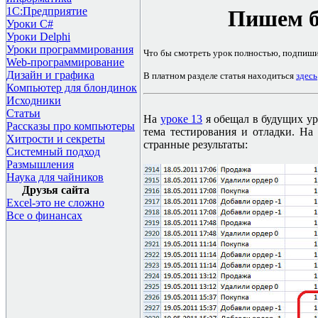
1С:Предприятие
Пишем б
Уроки C#
Уроки Delphi
Уроки программирования
Что бы смотреть урок полностью, подпиш
Web-программирование
Дизайн и графика
В платном разделе статья находиться
здесь
Компьютер для блондинок
Исходники
Статьи
На
уроке 13
я обещал в будущих ур
Рассказы про компьютеры
тема тестирования и отладки. Н
Хитрости и секреты
странные результаты:
Системный подход
Размышления
Наука для чайников
Друзья сайта
Excel-это не сложно
Все о финансах