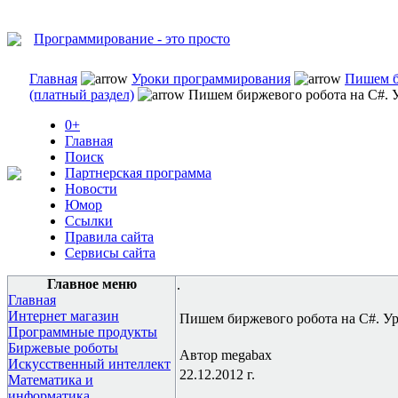
Программирование - это просто
Главная
Уроки программирования
Пишем б
(платный раздел)
Пишем биржевого робота на C#. 
0+
Главная
Поиск
Партнерская программа
Новости
Юмор
Ссылки
Правила сайта
Сервисы сайта
Главное меню
.
Главная
Интернет магазин
Пишем биржевого робота на C#. У
Программные продукты
Биржевые роботы
Автор megabax
Искусственный интеллект
22.12.2012 г.
Математика и
информатика