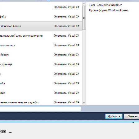
е ....