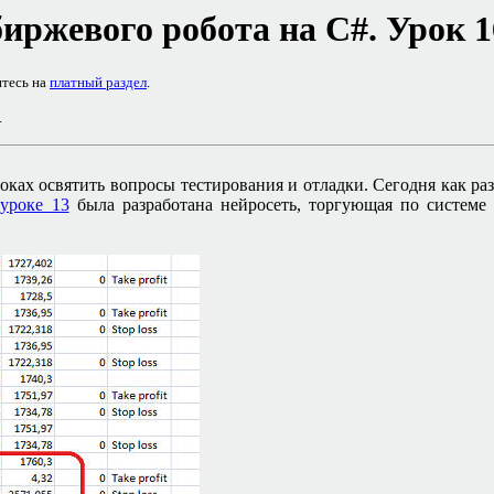
иржевого робота на
C#
. Урок 
итесь на
платный раздел
.
.
оках освятить вопросы тестирования и отладки. Сегодня как ра
а
уроке 13
была разработана нейросеть, торгующая по системе