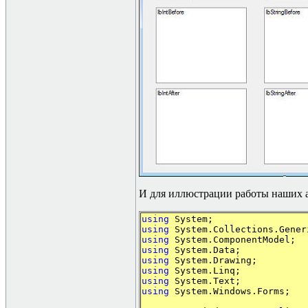
И для иллюстрации работы наших 
using
System;
using
System.Collections.Gener
using
System.ComponentModel;
using
System.Data;
using
System.Drawing;
using
System.Linq;
using
System.Text;
using
System.Windows.Forms;