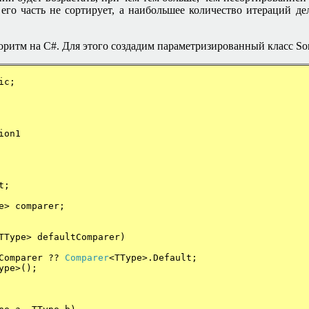
го часть не сортирует, а наибольшее количество итераций дел
горитм на
C#.
Для этого создадим параметризированный класс Sor
ic;
ion1
t;
e> comparer;
TType> defaultComparer)
mparer ??
Comparer
<TType>.Default;
ype>();