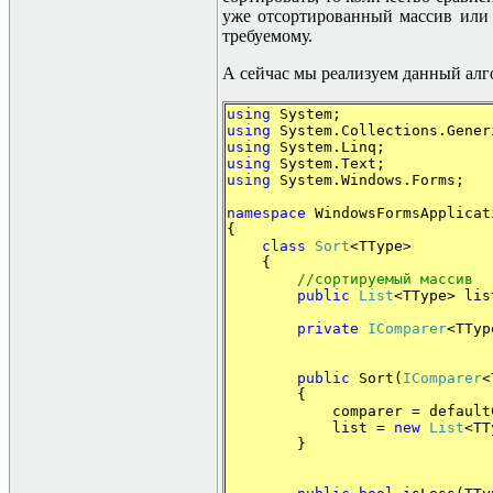
уже отсортированный массив или е
требуемому.
А сейчас мы реализуем данный ал
using
System;
using
System.Collections.Gener
using
System.Linq;
using
System.Text;
using
System.Windows.Forms;
namespace
WindowsFormsApplicat
{
class
Sort
<TType>
{
//
сортируемый
массив
public
List
<TType> lis
private
IComparer
<TTyp
public
Sort(
IComparer
<
{
comparer = defaultCo
list =
new
List
<TT
}