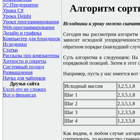
1С:Предприятие
Алгоритм сорти
Уроки C#
Уроки Delphi
Уроки программирования
Исходники к уроку можно скачат
Web-программирование
Дизайн и графика
Сегодня мы рассмотрим алгоритм с
Компьютер для блондинок
зависит исходной упорядоченнос
Исходники
обратном порядке (наихудший случай
Статьи
Рассказы про компьютеры
Суть алгоритма в следующем: На п
Хитрости и секреты
порядковой позиций. Затем в этот 
Системный подход
Размышления
Например, пусть у нас имеется вот 
Наука для чайников
Друзья сайта
Исходный массив
3,2,5,1,8
Excel-это не сложно
Все о финансах
Шаг 1
2,3,5,1,8
Шаг 2
2,3,5,1,8
Шаг 3
1,2,3,5,8
Шаг 4
1,2,3,5,8
Как видим, в любом случае алгор
сортировать, то количество сравне