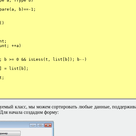
pe a, TType b)
pare(a, b)==-1;
()
nt;
unt; ++a)
 b >= 0 && isLess(t, list[b]); b--)
ist[b];
;
руемый класс, мы можем сортировать любые данные, поддержив
 Для начала создадим форму: