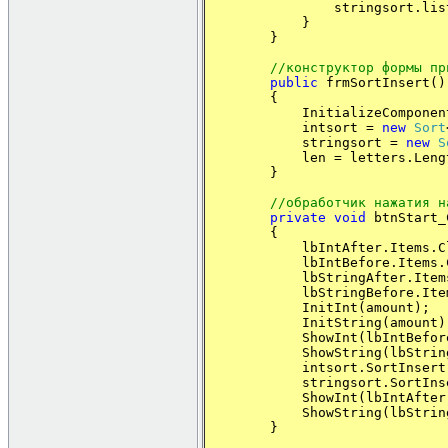
stringsort.lis
}
}
//конструктор формы пр
public
frmSortInsert()
{
InitializeComponent
intsort =
new
Sort
stringsort =
new
S
len = letters.Leng
}
//обработчик нажатия н
private
void
btnStart_
{
lbIntAfter.Items.Cle
lbIntBefore.Items.Cl
lbStringAfter.Items.C
lbStringBefore.Items.
InitInt(amount);
InitString(amount)
ShowInt(lbIntBefore, i
ShowString(lbStringBefo
intsort.SortInsert(
stringsort.SortInser
ShowInt(lbIntAfter, in
ShowString(lbStringAfte
}