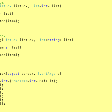
сел
istBox
listBox,
List
<
int
> list)
n
list)
item);
рок
g(
ListBox
listBox,
List
<
string
> list)
em
in
list)
item);
ick(
object
sender,
EventArgs
e)
<
int
>(
Comparer
<
int
>.Default);
);
);
);
);
);
);