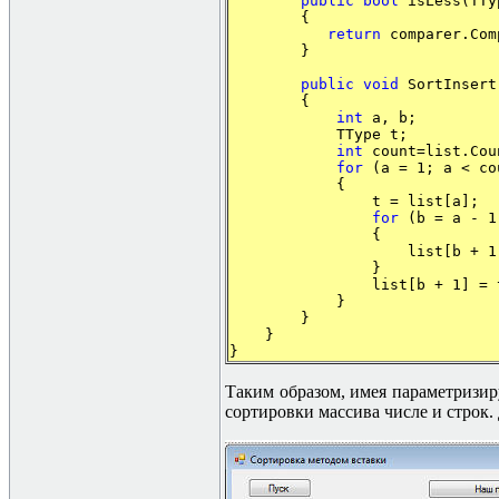
public
bool
isLess(TTy
{
return
comparer.Com
}
public
void
SortInsert
{
int
a, b;
TType t;
int
count=list.Cou
for
(a = 1; a < co
{
t = list[a];
for
(b = a - 1;
{
list[b + 1] = l
}
list[b + 1] = t
}
}
}
}
Таким образом, имея параметризи
сортировки массива числе и строк.