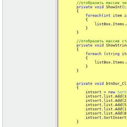
//
отобразить
массив
чи
private
void
ShowInt(
L
{
foreach
(
int
item
i
{
listBox.Items.Add(
}
}
//
отобразить
массив
ст
private
void
ShowStrin
{
foreach
(
string
it
{
listBox.Items.Add(
}
}
private
void
btnOur_Cl
{
intsort =
new
Sort
intsort.list.Add(3
intsort.list.Add(2
intsort.list.Add(5
intsort.list.Add(1
intsort.list.Add(8
intsort.SortInsert(
}