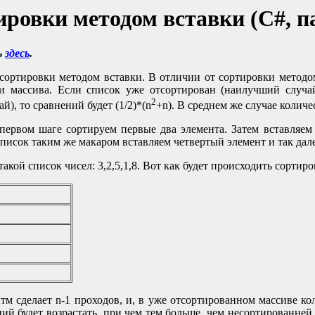
ровки методом вставки (
C#,
п
ь
здесь
.
ортировки методом вставки. В отличии от сортировки методом
ти массива. Если список уже отсортирован (наилучший случа
2
), то сравнений будет (1/2)*(
n
+n
)
.
В среднем же случае количес
ервом шаге сортируем первые два элемента. Затем вставляем 
список таким же макаром вставляем четвертый элемент и так дале
такой список чисел: 3,2,5,1,8. Вот как будет происходить сортиро
итм сделает
n-1
проходов, и, в уже отсортированном массиве ко
ний будет возрастать, при чем тем больше, чем несортированней