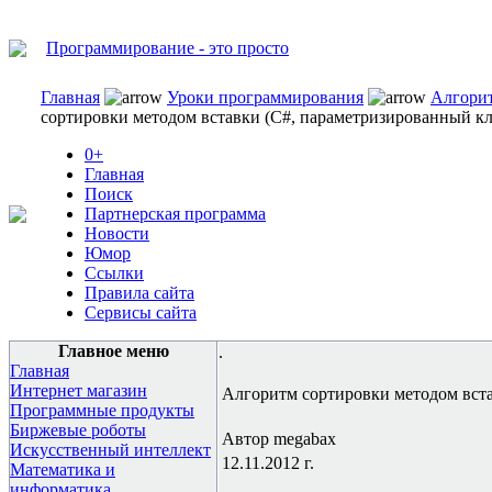
Программирование - это просто
Главная
Уроки программирования
Алгори
сортировки методом вставки (C#, параметризированный кл
0+
Главная
Поиск
Партнерская программа
Новости
Юмор
Ссылки
Правила сайта
Сервисы сайта
Главное меню
.
Главная
Интернет магазин
Алгоритм сортировки методом вста
Программные продукты
Биржевые роботы
Автор megabax
Искусственный интеллект
12.11.2012 г.
Математика и
информатика