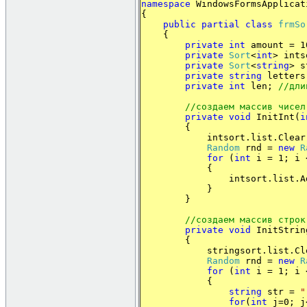
namespace
WindowsFormsApplicat
{
public
partial
class
frmSo
{
private
int
amount = 
private
Sort
<
int
> int
private
Sort
<
string
> s
private
string
letter
private
int
len;
//
дли
//
создаем
массив
чисел
private
void
InitInt(
i
{
intsort.list.Clear(
Random
rnd =
new
R
for
(
int
i = 1; i 
{
intsort.list.Add(rnd
}
}
//
создаем
массив
строк
private
void
InitStrin
{
stringsort.list.Clea
Random
rnd =
new
R
for
(
int
i = 1; i 
{
string
str =
"
for
(
int
j=0; j<