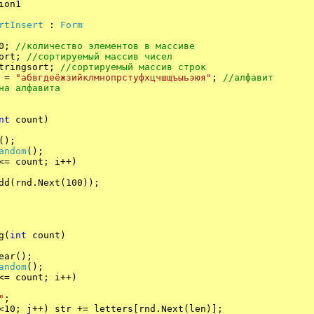
ion1
rtInsert
:
Form
10;
//количество элементов в массиве
sort;
//
сортируемый
массив
чисел
tringsort;
//
сортируемый
массив
строк
s =
"
абвгдеёжзийклмнопрстуфхцчшщъыьэюя
"
;
//
алфавит
на
алфавита
nt
count)
);
andom
();
<= count; i++)
.Next(100));
g(
int
count)
r();
andom
();
<= count; i++)
"
;
10; j++) str += letters[rnd.Next(len)];