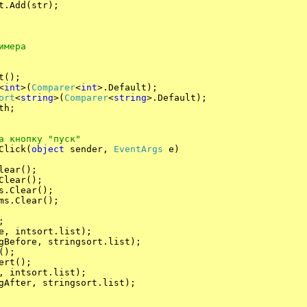
t.Add(str);
имера
();
<
int
>(
Comparer
<
int
>.Default);
ort
<
string
>(
Comparer
<
string
>.Default);
th;
а кнопку "пуск"
Click(
object
sender,
EventArgs
e)
ar();
ear();
lear();
Clear();
;
ntsort.list);
re, stringsort.list);
);
t();
tsort.list);
r, stringsort.list);