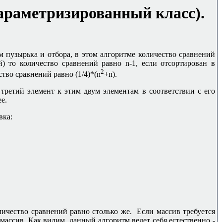
араметризированный класс).
 пузырька и отбора, в этом алгоритме количество сравнений
й) то количество сравнений равно
n-1,
если отсортирован в
2
тво сравнений равно (1/4)*(
n
+n
).
третий элемент к этим двум элементам в соответствии с его
е.
вка:
личество сравнений равно столько же. Если массив требуется
 массив. Как видим, данный алгоритм ведет себя естественно -