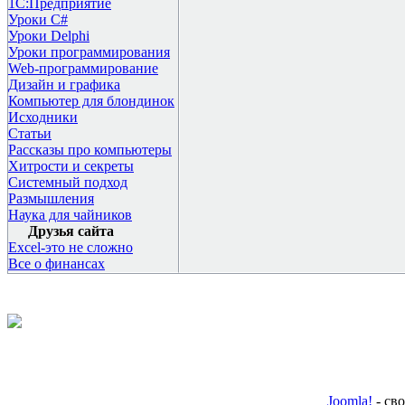
1С:Предприятие
Уроки C#
Уроки Delphi
Уроки программирования
Web-программирование
Дизайн и графика
Компьютер для блондинок
Исходники
Статьи
Рассказы про компьютеры
Хитрости и секреты
Системный подход
Размышления
Наука для чайников
Друзья сайта
Excel-это не сложно
Все о финансах
Joomla!
- св