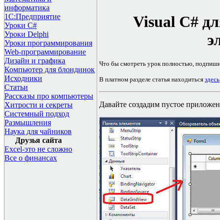
информатика
1С:Предприятие
Visual C# д
Уроки C#
Уроки Delphi
э
Уроки программирования
Web-программирование
Дизайн и графика
Ч
то бы смотреть урок полностью, подпиш
Компьютер для блондинок
Исходники
В платном разделе статья находиться
здесь
Статьи
Рассказы про компьютеры
Давайте создадим пустое приложен
Хитрости и секреты
Системный подход
Размышления
Наука для чайников
Друзья сайта
Excel-это не сложно
Все о финансах