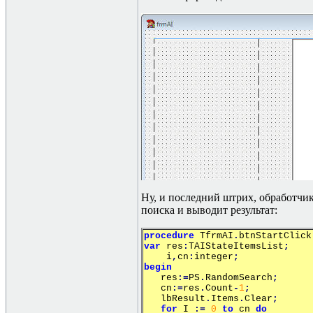
Ну, и последний штрих, обработчи
поиска и выводит результат:
procedure
TfrmAI
.
btnStartClick
var
res
:
TAIStateItemsList
;
i
,
cn
:
integer
;
begin
res
:=
PS
.
RandomSearch
;
cn
:=
res
.
Count
-
1
;
lbResult
.
Items
.
Clear
;
for
I
:=
0
to
cn
do