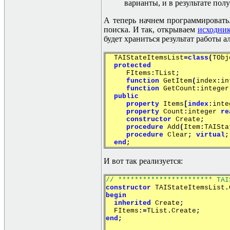
варианты, и в результате пол
А теперь начнем программировать.
поиска. И так, открываем
исходни
будет храниться результат работы а
TAIStateItemsList
=
class
(
TObj
protected
FItems
:
TList
;
function
GetItem
(
index
:
in
function
GetCount
:
integer
public
property
Items
[
index
:
inte
property
Count
:
integer
re
constructor
Create
;
procedure
Add
(
Item
:
TAISta
procedure
Clear
;
virtual
;
end
;
И вот так реализуется:
// *********************** TAI
constructor
TAIStateItemsList
.
begin
inherited
Create
;
FItems
:=
TList
.
Create
;
end
;