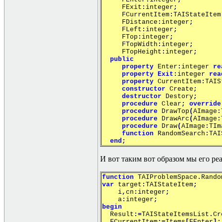
FExit
:
integer
;
FCurrentItem
:
TAIStateItem
FDistance
:
integer
;
FLeft
:
integer
;
FTop
:
integer
;
FTopWidth
:
integer
;
FTopHeight
:
integer
;
public
property
Enter
:
integer
re
property
Exit
:
integer
rea
property
CurrentItem
:
TAIS
constructor
Create
;
destructor
Destory
;
procedure
Clear
;
override
procedure
DrawTop
(
AImage
:
procedure
DrawArc
(
AImage
:
procedure
Draw
(
AImage
:
TIm
function
RandomSearch
:
TAI
end
;
И вот таким вот образом мы его ре
function
TAIProblemSpace
.
Rando
var
target
:
TAIStateItem
;
i
,
cn
:
integer
;
a
:
integer
;
begin
Result
:=
TAIStateItemsList
.
Cr
FCurrentItem
:=
Items
[
FEnter
];