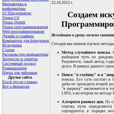
22.10.2012 г.
Математика и
информатика
Создаем иск
1С:Предприятие
Уроки C#
Программиров
Уроки Delphi
Уроки программирования
Web-программирование
Исходники к уроку можно скачат
Дизайн и графика
Компьютер для блондинок
Сегодня мы начнем изучать методы 
Исходники
Статьи
Метод случайного поиска.
Рассказы про компьютеры
выбираем путь по рандому.
Хитрости и секреты
Разумеется, такой метод год
Системный подход
долга. В рамках данного уро
Размышления
Наука для чайников
Поиск "в глубину" и в "ши
Друзья сайта
поиска. Его суть состоит в 
Excel-это не сложно
дабы не проходить второй ра
Все о финансах
"в ширину" заключается в т
LIFO,
а во втором по методу
Алгоритм равных цен.
По с
отрезка пути определяетс
сортируются в порядке воз