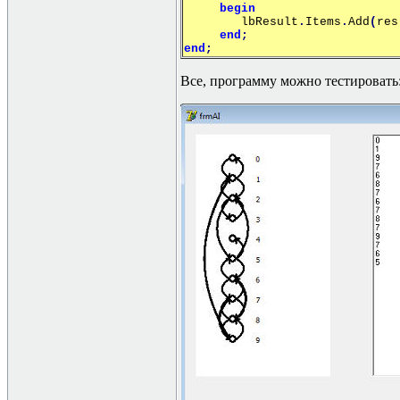
begin
lbResult
.
Items
.
Add
(
res
end
;
end
;
Все, программу можно тестировать