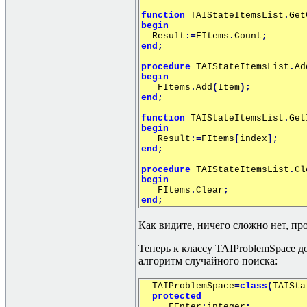
function
TAIStateItemsList
.
Get
begin
Result
:=
FItems
.
Count
;
end
;
procedure
TAIStateItemsList
.
Ad
begin
FItems
.
Add
(
Item
);
end
;
function
TAIStateItemsList
.
Get
begin
Result
:=
FItems
[
index
];
end
;
procedure
TAIStateItemsList
.
Cl
begin
FItems
.
Clear
;
end
;
Как видите, ничего сложно нет, пр
Теперь к классу TAIProblemSpace д
алгоритм случайного поиска:
TAIProblemSpace
=
class
(
TAISta
protected
FEnter
:
integer
;