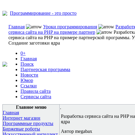
Программирование - это просто
Главная
Уроки программирования
Разработ
сервиса сайта на PHP на примере партнер
Разработк
сервиса сайта на PHP на примере партнерской программы. У
Создание заготовки ядра
0+
Главная
Поиск
Партнерская программа
Новости
Юмор
Ссылки
Правила сайта
Сервисы сайта
Главное меню
.
Главная
Разработка сервиса сайта на PHP н
Интернет магазин
ядра
Программные продукты
Биржевые роботы
Автор megabax
Искусственный интеллект