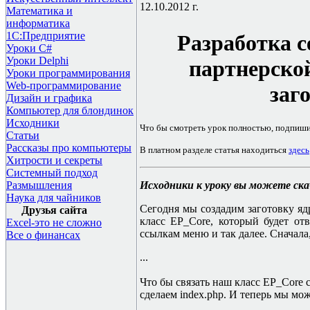
12.10.2012 г.
Математика и
информатика
1С:Предприятие
Разработка с
Уроки C#
Уроки Delphi
партнерско
Уроки программирования
Web-программирование
заг
Дизайн и графика
Компьютер для блондинок
Исходники
Что бы смотреть урок полностью, подпиш
Статьи
Рассказы про компьютеры
В платном разделе статья находиться
здесь
Хитрости и секреты
Системный подход
Исходники к уроку вы можете ск
Размышления
Наука для чайников
Сегодня мы создадим заготовку я
Друзья сайта
класс EP_Core, который будет отв
Excel-это не сложно
ссылкам меню и так далее. Сначала,
Все о финансах
...
Что бы связать наш класс
EP_Core
сделаем
index.php.
И теперь мы мо