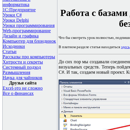
информатика
1С:Предприятие
Работа с базами
Уроки C#
Уроки Delphi
бе
Уроки программирования
Web-программирование
Дизайн и графика
Что бы смотреть урок полностью, подпиш
Компьютер для блондинок
Исходники
В платном разделе статья находиться
здесь
Статьи
Рассказы про компьютеры
До сих пор мы создавали соедине
Хитрости и секреты
визуальных средств. Теперь пойде
Системный подход
C#.
И так, создаем новый проект. 
Размышления
Наука для чайников
Друзья сайта
Excel-это не сложно
Все о финансах