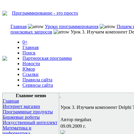
Программирование - это просто
Главная
Уроки программирования
Пишем н
поисковых запросов
Урок 3. Изучаем компонент De
0+
Главная
Поиск
Партнерская программа
Новости
Юмор
Ссылки
Правила сайта
Сервисы сайта
Главное меню
.
Главная
Интернет магазин
Урок 3. Изучаем компонент Delphi
Программные продукты
Биржевые роботы
Автор megabax
Искусственный интеллект
09.09.2009 г.
Математика и
информатика