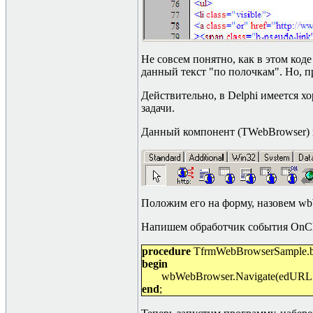
Не совсем понятно, как в этом код
данный текст "по полочкам". Но, пр
Действительно, в
Delphi
имеется х
задачи.
Данный компонент (TWebBrowser) 
Положим его на форму, назовем wb
Напишем обработчик события
OnC
procedure
TfrmWebBrowserSample.bt
begin
wbWebBrowser.Navigate(edURL.T
end
;