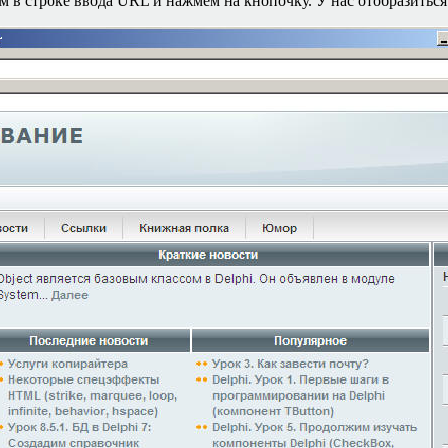
м в строке ввода
URL
и нажмем на кнопочку. У нас отобразиться 