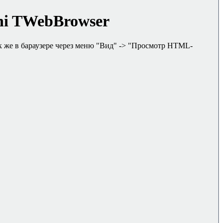
hi
TWebBrowser
 же в бараузере через меню "Вид"
->
"Просмотр
HTML-