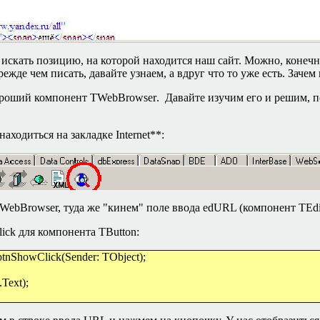
е искать позицию, на которой находится наш сайт. Можно, конеч
ежде чем писать, давайте узнаем, а вдруг что то уже есть. Зачем
ороший компонент TWebBrowser
.
Давайте изучим его и решим, 
находиться на закладке
Internet**:
WebBrowser, туда же "кинем" поле ввода edURL (компонент
TEdi
lick
для компонента
TButton:
nShowClick(Sender: TObject);
ext);