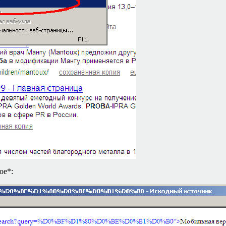
ое*
: