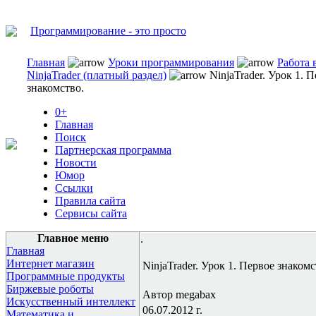
Программирование - это просто
Главная
Уроки программирования
Работа 
NinjaTrader (платный раздел)
NinjaTrader. Урок 1. 
знакомство.
0+
Главная
Поиск
Партнерская программа
Новости
Юмор
Ссылки
Правила сайта
Сервисы сайта
Главное меню
.
Главная
Интернет магазин
NinjaTrader. Урок 1. Первое знакомс
Программные продукты
Биржевые роботы
Автор megabax
Искусственный интеллект
06.07.2012 г.
Математика и