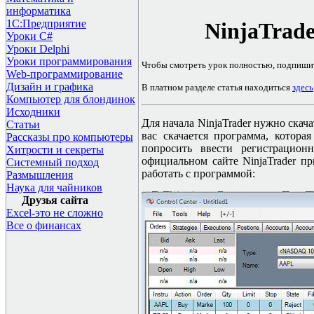
информатика
1С:Предприятие
NinjaTrade
Уроки C#
Уроки Delphi
Уроки программирования
Чтобы смотреть урок полностью, подпиши
Web-программирование
Дизайн и графика
В платном разделе статья находиться
здесь
Компьютер для блондинок
Исходники
Для начала NinjaTrader нужно скач
Статьи
вас скачается программа, которая
Рассказы про компьютеры
попросить ввести регистраци
Хитрости и секреты
официальном сайте NinjaTrader п
Системный подход
работать с программой:
Размышления
Наука для чайников
Друзья сайта
Excel-это не сложно
Все о финансах