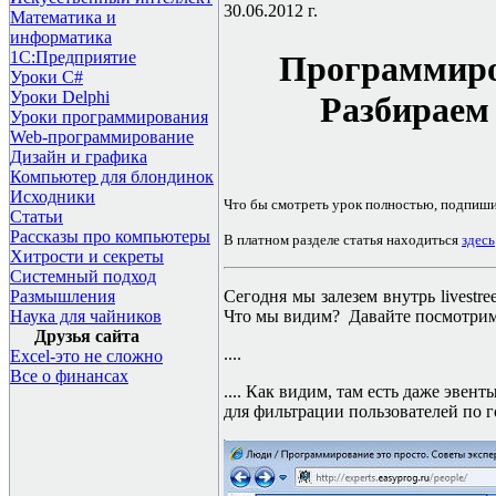
30.06.2012 г.
Математика и
информатика
1С:Предприятие
Программиро
Уроки C#
Уроки Delphi
Разбираем
Уроки программирования
Web-программирование
Дизайн и графика
Компьютер для блондинок
Исходники
Что бы смотреть урок полностью, подпиш
Статьи
Рассказы про компьютеры
В платном разделе статья находиться
здесь
Хитрости и секреты
Системный подход
Сегодня мы залезем внутрь
livestre
Размышления
Что мы видим? Давайте посмотрим с
Наука для чайников
Друзья сайта
....
Excel-это не сложно
Все о финансах
.... Как видим, там есть даже эвен
для фильтрации пользователей по г