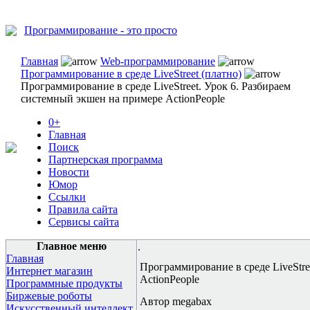
Программирование - это просто
Главная
Web-программирование
Программирование в среде LiveStreet (платно)
Программирование в среде LiveStreet. Урок 6. Разбираем
системный экшен на примере ActionPeople
0+
Главная
Поиск
Партнерская программа
Новости
Юмор
Ссылки
Правила сайта
Сервисы сайта
Главное меню
.
Главная
Программирование в среде LiveStre
Интернет магазин
ActionPeople
Программные продукты
Биржевые роботы
Автор megabax
Искусственный интеллект