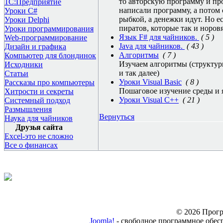
то авторскую программу и прод
1С:Предприятие
написали программу, а потом 
Уроки C#
рыбкой, а денежки идут. Но е
Уроки Delphi
пиратов, которые так и норовя
Уроки программирования
Язык F# для чайников.
( 5 )
Web-программирование
Java для чайников.
( 43 )
Дизайн и графика
Алгоритмы
( 7 )
Компьютер для блондинок
Изучаем алгоритмы (структур
Исходники
и так далее)
Статьи
Уроки Visual Basic
( 8 )
Рассказы про компьютеры
Пошаговое изучение среды и я
Хитрости и секреты
Уроки Visual C++
( 21 )
Системный подход
Размышления
Вернуться
Наука для чайников
Друзья сайта
Excel-это не сложно
Все о финансах
© 2026 Прогр
Joomla!
- свободное программное обес