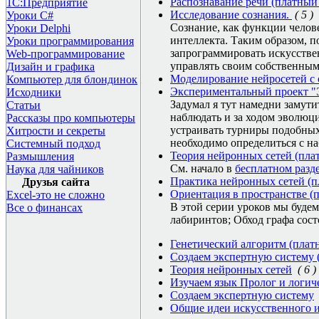
Распознавание речи (платный 
1С:Предприятие
Исследование сознания.
( 5 )
Уроки C#
Cознание, как функции челове
Уроки Delphi
интеллекта. Таким образом, п
Уроки программирования
запрограммировать искусстве
Web-программирование
управлять своим собственным
Дизайн и графика
Моделирование нейросетей с о
Компьютер для блондинок
Экспериментальный проект "
Исходники
Задумал я тут намедни замутит
Статьи
наблюдать и за ходом эволюц
Рассказы про компьютеры
устраивать турниры подобных
Хитрости и секреты
необходимо определиться с на
Системный подход
Теория нейронных сетей (плат
Размышления
См. начало в
бесплатном разде
Наука для чайников
Практика нейронных сетей (п
Друзья сайта
Ориентация в пространстве (п
Excel-это не сложно
В этой серии уроков мы буде
Все о финансах
лабиринтов; Обход графа сост
Генетический алгоритм (плат
Создаем экспертную систему 
Теория нейронных сетей
( 6 )
Изучаем язык Пролог и логич
Создаем экспертную систему
Общие идеи искусственного 