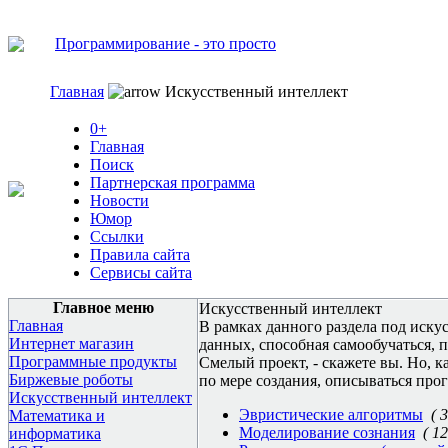
Программирование - это просто
Главная
Искусственный интеллект
0+
Главная
Поиск
Партнерская программа
Новости
Юмор
Ссылки
Правила сайта
Сервисы сайта
Главное меню
Искусственный интеллект
Главная
В рамках данного раздела под иску
Интернет магазин
данных, способная самообучаться, 
Программные продукты
Смелый проект, - скажете вы. Но, ка
Биржевые роботы
по мере создания, описываться про
Искусственный интеллект
Эвристические алгоритмы
( 3
Математика и
Моделирование сознания
( 12
информатика