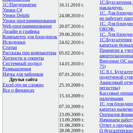
1C:Бухглатерия
1С:Предприятие
16.11.2010 г.
накладную.
Уроки C#
1C. Для блонди
Уроки Delphi
24.08.2010 г.
не работает пар
Уроки программирования
1C. Для блондин
Web-программирование
20.07.2010 г.
ОКОФ.
Дизайн и графика
29.06.2010 г.
1C. Для блондино
Компьютер для блондинок
1С:Бухгалтерия
Исходники
24.02.2010 г.
капитале безна
Статьи
Принятие к учет
Рассказы про компьютеры
05.02.2010 г.
амортизационна
Хитрости и секреты
Внесение ОС как
Системный подход
14.01.2010 г.
75)
Размышления
1C 8.1. Бухгалт
Наука для чайников
07.01.2010 г.
подотченой сум
Друзья сайта
Авансовый отчет
Excel-это не сложно
25.10.2009 г.
регистры)
Все о финансах
Кассовые операц
15.10.2009 г.
наличными
1С для блондин
07.10.2009 г.
капитал наличко
23.09.2009 г.
Операция форми
13.09.2009 г.
Начинаем работу 
31.08.2009 г.
Отчет о продаж
28.08.2009 г.
О бухгалтерских