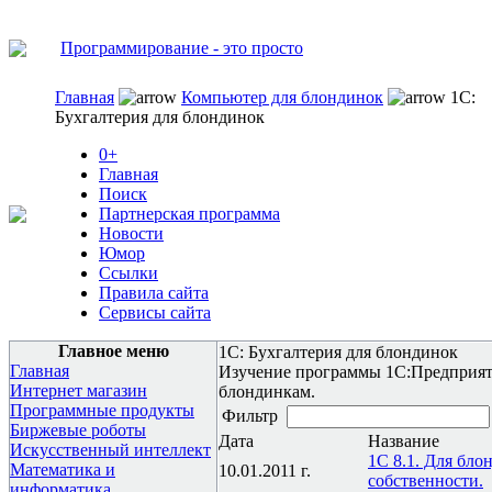
Программирование - это просто
Главная
Компьютер для блондинок
1С:
Бухгалтерия для блондинок
0+
Главная
Поиск
Партнерская программа
Новости
Юмор
Ссылки
Правила сайта
Сервисы сайта
Главное меню
1С: Бухгалтерия для блондинок
Главная
Изучение программы 1С:Предприяти
Интернет магазин
блондинкам.
Программные продукты
Фильтр
Биржевые роботы
Дата
Название
Искусственный интеллект
1C 8.1. Для бло
Математика и
10.01.2011 г.
собственности.
информатика