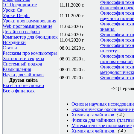
Философия техн
1С:Предприятие
11.11.2020 г.
философия наук
Уроки C#
Философия техн
Уроки Delphi
11.11.2020 г.
научного познан
Уроки программирования
Философия техни
Web-программирование
11.04.2020 г.
знания.
Дизайн и графика
11.04.2020 г.
Философия техни
Компьютер для блондинок
11.04.2020 г.
Философия техн
Исходники
Философия техн
Статьи
08.01.2020 г.
институт.
Рассказы про компьютеры
Философия техни
Хитрости и секреты
08.01.2020 г.
познавательной 
Системный подход
Философия техни
Размышления
08.01.2020 г.
методологическ
Наука для чайников
08.01.2020 г.
Философия техни
Друзья сайта
Excel-это не сложно
<< [Первая
Все о финансах
Основы научных исследован
Экономическое обоснование 
Химия для чайников
( 4 )
Физика для чайников (платны
Математическое приложение д
Химия для чайников.
( 4 )