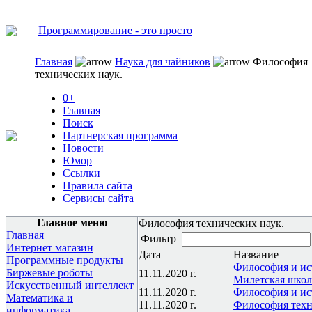
Программирование - это просто
Главная
Наука для чайников
Философия
технических наук.
0+
Главная
Поиск
Партнерская программа
Новости
Юмор
Ссылки
Правила сайта
Сервисы сайта
Главное меню
Философия технических наук.
Главная
Фильтр
Интернет магазин
Дата
Название
Программные продукты
Философия и ист
Биржевые роботы
11.11.2020 г.
Милетская школ
Искусственный интеллект
11.11.2020 г.
Философия и ис
Математика и
11.11.2020 г.
Философия техн
информатика