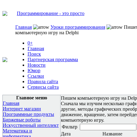
Программирование - это просто
Главная
Уроки программирования
Пише
компьютерную игру на Delphi
0+
Главная
Поиск
Партнерская программа
Новости
Юмор
Ссылки
Правила сайта
Сервисы сайта
Главное меню
Пишем компьютерную игру на Delp
Главная
Сначала мы изучим несколько графи
Интернет магазин
другие, методы графических преобр
Программные продукты
движение, вращение, затем перейде
Биржевые роботы
компьютерную игру.
Искусственный интеллект
Фильтр
Математика и
Дата
Название
информатика