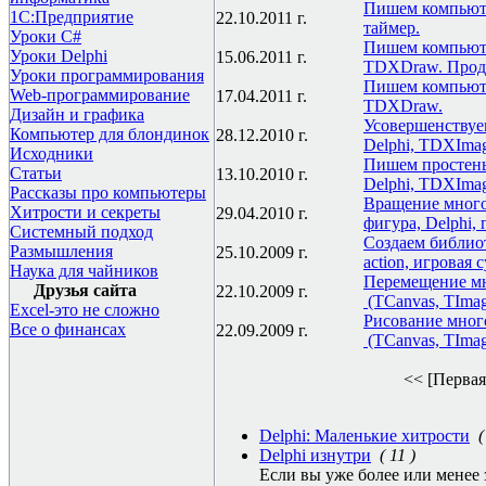
Пишем компьюте
1С:Предприятие
22.10.2011 г.
таймер.
Уроки C#
Пишем компьюте
Уроки Delphi
15.06.2011 г.
TDXDraw. Прод
Уроки программирования
Пишем компьюте
Web-программирование
17.04.2011 г.
TDXDraw.
Дизайн и графика
Усовершенствуе
Компьютер для блондинок
28.12.2010 г.
Delphi, TDXImag
Исходники
Пишем простень
Статьи
13.10.2010 г.
Delphi, TDXImag
Рассказы про компьютеры
Вращение много
Хитрости и секреты
29.04.2010 г.
фигура, Delphi, 
Системный подход
Создаем библиот
Размышления
25.10.2009 г.
action, игровая 
Наука для чайников
Перемещение мн
Друзья сайта
22.10.2009 г.
(TCanvas, TImag
Excel-это не сложно
Рисование мног
Все о финансах
22.09.2009 г.
(TCanvas, TImag
<< [Первая
Delphi: Маленькие хитрости
(
Delphi изнутри
( 11 )
Если вы уже более или менее 