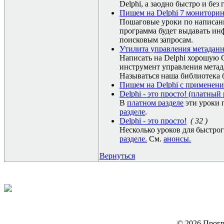
Delphi, а заодно быстро и бе
Пишем на Delphi 7 мониторин
Пошаговые уроки по написани
программа будет выдавать ин
поисковым запросам.
Утилита управления метаданн
Написать на Delphi хорошую С
инструмент управления метада
Называться наша библиотека б
Пишем на Delphi с применен
Delphi - это просто! (платный 
В
платном разделе
эти уроки 
разделе
.
Delphi - это просто!
( 32 )
Несколько уроков для быcтрог
разделе.
См.
анонсы.
Вернуться
© 2026 Прогр