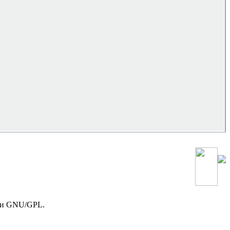
зии GNU/GPL.
!