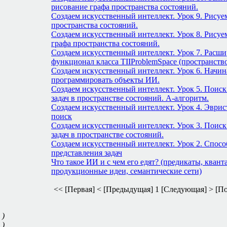
рисование графа пространства состояний.
Создаем искусственный интеллект. Урок 9. Рисуе
пространства состояний.
Создаем искусственный интеллект. Урок 8. Рисуе
графа пространства состояний.
Создаем искусственный интеллект. Урок 7. Расш
функционал класса TIIProblemSpace (пространство
Создаем искусственный интеллект. Урок 6. Начи
программировать объекты ИИ.
Создаем искусственный интеллект. Урок 5. Поис
задач в пространстве состояний. А-алгоритм.
Создаем искусственный интеллект. Урок 4. Эври
поиск
Создаем искусственный интеллект. Урок 3. Поис
задач в пространстве состояний.
Создаем искусственный интеллект. Урок 2. Спос
представления задач
Что такое ИИ и с чем его едят? (предикаты, квант
продукционные идеи, семантические сети)
<< [Первая]
< [Предыдущая]
1
[Следующая] >
[По
 )
 )