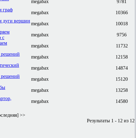
megabax
9781
м граф
megabax
10366
м дуги вершин
megabax
10018
иряем
megabax
9756
 с
наем
megabax
11732
к решений
megabax
12158
стический
megabax
14874
к решений
megabax
15120
обы
megabax
13258
артор,
megabax
14580
следняя] >>
Результаты 1 - 12 из 12