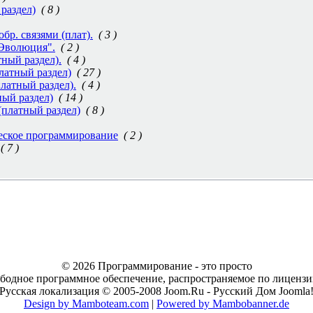
раздел)
( 8 )
бр. связями (плат).
( 3 )
Эволюция".
( 2 )
ный раздел).
( 4 )
латный раздел)
( 27 )
латный раздел).
( 4 )
ный раздел)
( 14 )
(платный раздел)
( 8 )
еское программирование
( 2 )
( 7 )
© 2026 Программирование - это просто
ободное программное обеспечение, распространяемое по лицен
Русская локализация © 2005-2008 Joom.Ru - Русский Дом Joomla
Design by Mamboteam.com
|
Powered by Mambobanner.de