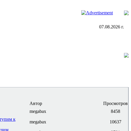
07.08.2026 г.
Автор
Просмотров
megabax
8458
ступим к
megabax
10637
нчим