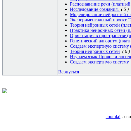
Распознавание речи (платный 
Исследование сознания.
( 5 )
Моделирование нейросетей с о
Экспериментальный проект "
Теория нейронных сетей (плат
Практика нейронных сетей (п
Ориентация в пространстве (п
Генетический алгоритм (плат
Создаем экспертную систему 
Теория нейронных сетей
( 6 )
Изучаем язык Пролог и логич
Создаем экспертную систему
Вернуться
Joomla!
- св