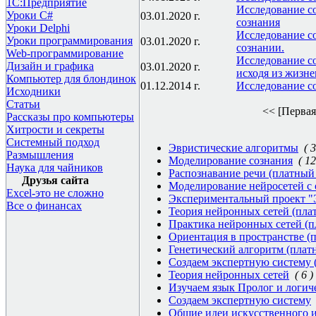
1С:Предприятие
Исследование с
Уроки C#
03.01.2020 г.
сознания
Уроки Delphi
Исследование с
Уроки программирования
03.01.2020 г.
сознании.
Web-программирование
Исследование со
Дизайн и графика
03.01.2020 г.
исходя из жизне
Компьютер для блондинок
01.12.2014 г.
Исследование со
Исходники
Статьи
<< [Первая
Рассказы про компьютеры
Хитрости и секреты
Системный подход
Эвристические алгоритмы
( 3
Размышления
Моделирование сознания
( 12
Наука для чайников
Распознавание речи (платный 
Друзья сайта
Моделирование нейросетей с о
Excel-это не сложно
Экспериментальный проект "
Все о финансах
Теория нейронных сетей (плат
Практика нейронных сетей (п
Ориентация в пространстве (п
Генетический алгоритм (плат
Создаем экспертную систему 
Теория нейронных сетей
( 6 )
Изучаем язык Пролог и логич
Создаем экспертную систему
Общие идеи искусственного 