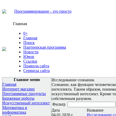
Программирование - это просто
Главная
0+
Главная
Поиск
Партнерская программа
Новости
Юмор
Ссылки
Правила сайта
Сервисы сайта
Главное меню
Исследование сознания.
Главная
Cознание, как функции человеческо
Интернет магазин
интеллекта. Таким образом, понима
Программные продукты
искусственный интеллект. Кроме т
Биржевые роботы
собственным разумом.
Искусственный интеллект
Фильтр
Математика и
Дата
Название
информатика
04.01.2020 г.
Исследование со