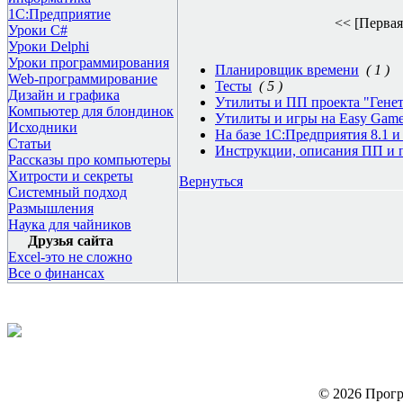
1С:Предприятие
<< [Первая
Уроки C#
Уроки Delphi
Уроки программирования
Планировщик времени
( 1 )
Web-программирование
Тесты
( 5 )
Дизайн и графика
Утилиты и ПП проекта "Гене
Компьютер для блондинок
Утилиты и игры на Easy Game
Исходники
На базе 1С:Предприятия 8.1 и 
Статьи
Инструкции, описания ПП и 
Рассказы про компьютеры
Хитрости и секреты
Вернуться
Системный подход
Размышления
Наука для чайников
Друзья сайта
Excel-это не сложно
Все о финансах
© 2026 Прогр