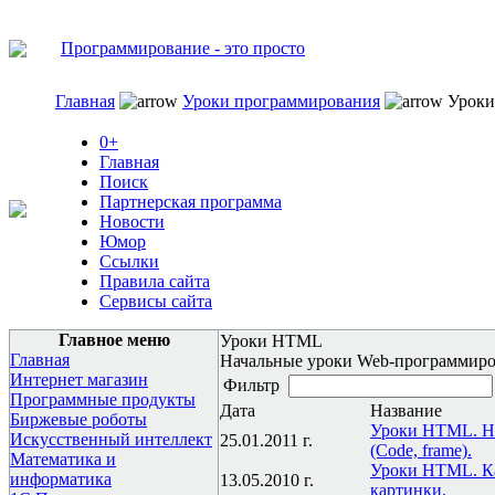
Программирование - это просто
Главная
Уроки программирования
Урок
0+
Главная
Поиск
Партнерская программа
Новости
Юмор
Ссылки
Правила сайта
Сервисы сайта
Главное меню
Уроки HTML
Главная
Начальные уроки Web-программиро
Интернет магазин
Фильтр
Программные продукты
Дата
Название
Биржевые роботы
Уроки HTML. Н
Искусственный интеллект
25.01.2011 г.
(Code, frame).
Математика и
Уроки HTML. Ка
информатика
13.05.2010 г.
картинки.