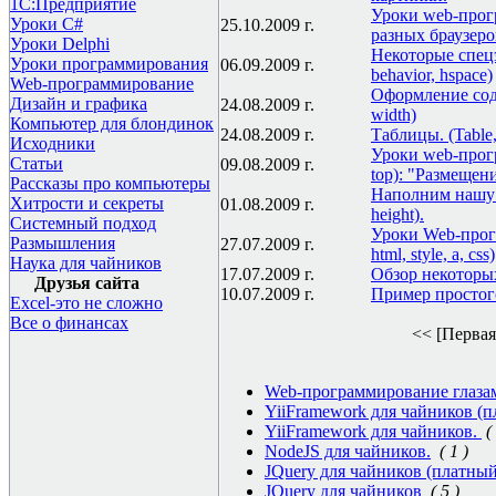
1С:Предприятие
Уроки web-прог
Уроки C#
25.10.2009 г.
разных браузеров
Уроки Delphi
Некоторые спецэф
Уроки программирования
06.09.2009 г.
behavior, hspace)
Web-программирование
Оформление содер
Дизайн и графика
24.08.2009 г.
width)
Компьютер для блондинок
24.08.2009 г.
Таблицы. (Table, t
Исходники
Уроки web-програ
Статьи
09.08.2009 г.
top): "Размещен
Рассказы про компьютеры
Наполним нашу с
Хитрости и секреты
01.08.2009 г.
height).
Системный подход
Уроки Web-прогр
Размышления
27.07.2009 г.
html, style, a, css)
Наука для чайников
17.07.2009 г.
Обзор некоторых т
Друзья сайта
10.07.2009 г.
Пример просто
Excel-это не сложно
Все о финансах
<< [Первая
Web-программирование глазами
YiiFramework для чайников (п
YiiFramework для чайников.
(
NodeJS для чайников.
( 1 )
JQuery для чайников (платный
JQuery для чайников
( 5 )