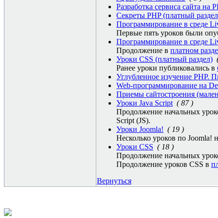
Разработка сервиса сайта на 
Секреты PHP (платный раздел
Программирование в среде Liv
Первые пять уроков были оп
Программирование в среде Liv
Продолжение в
платном разде
Уроки CSS (платный раздел)
Ранее уроки публиковались в
Углубленное изучение PHP. П
Web-программирование на De
Приемы сайтостроения (мален
Уроки Java Script
( 87 )
Продолжение начальных уроко
Script (JS).
Уроки Joomla!
( 19 )
Несколько уроков по Joomla! н
Уроки CSS
( 18 )
Продолжение начальных уроко
Продолжение уроков CSS в
п
Вернуться